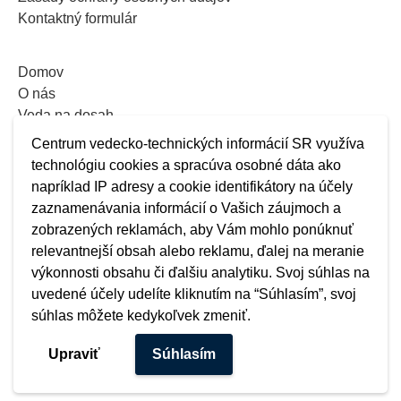
Kontaktný formulár
Domov
O nás
Veda na dosah
Zoznam akcií
Centrum vedecko-technických informácií SR využíva
Prihlásiť sa
technológiu cookies a spracúva osobné dáta ako
Registrácia
napríklad IP adresy a cookie identifikátory na účely
zaznamenávania informácií o Vašich záujmoch a
zobrazených reklamách, aby Vám mohlo ponúknuť
relevantnejší obsah alebo reklamu, ďalej na meranie
výkonnosti obsahu či ďalšiu analytiku. Svoj súhlas na
uvedené účely udelíte kliknutím na “Súhlasím”, svoj
súhlas môžete kedykoľvek zmeniť.
Upraviť
Súhlasím