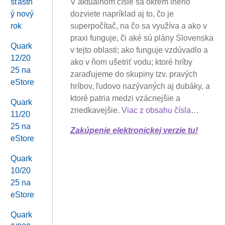
V aktuálnom čísle sa okrem iného
šťastn
dozviete napríklad aj to, čo je
ý nový
superpočítač, na čo sa využíva a ako v
rok
praxi funguje, či aké sú plány Slovenska
Quark
v tejto oblasti; ako funguje vzdúvadlo a
12/20
ako v ňom ušetriť vodu; ktoré hríby
25 na
zaraďujeme do skupiny tzv. pravých
eStore
hríbov, ľudovo nazývaných aj dubáky, a
ktoré patria medzi vzácnejšie a
Quark
zriedkavejšie.
Viac z obsahu čísla…
11/20
25 na
Zakúpenie elektronickej verzie tu!
eStore
Quark
10/20
25 na
eStore
Quark