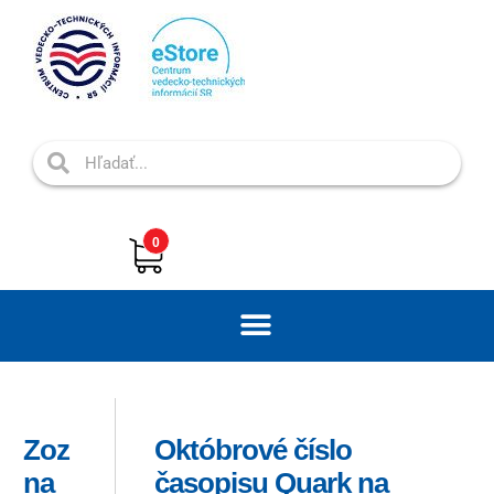
0
Zoz
Októbrové číslo
na
časopisu Quark na