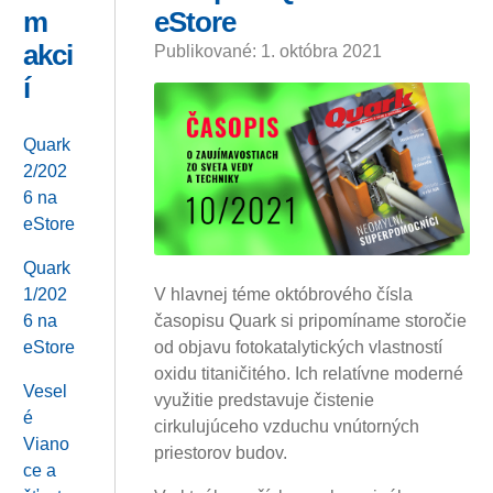
m
eStore
akci
Publikované: 1. októbra 2021
í
Quark
2/202
6 na
eStore
Quark
V hlavnej téme októbrového čísla
1/202
časopisu Quark si pripomíname storočie
6 na
od objavu fotokatalytických vlastností
eStore
oxidu titaničitého. Ich relatívne moderné
Vesel
využitie predstavuje čistenie
é
cirkulujúceho vzduchu vnútorných
Viano
priestorov budov.
ce a