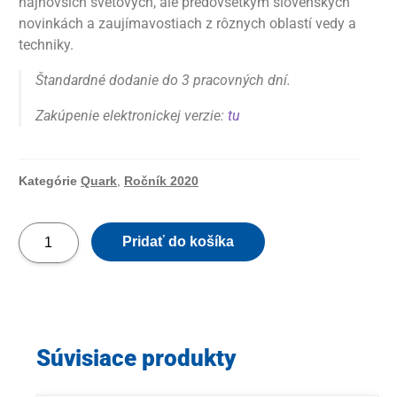
najnovších svetových, ale predovšetkým slovenských
novinkách a zaujímavostiach z rôznych oblastí vedy a
techniky.
Štandardné dodanie do 3 pracovných dní.
Zakúpenie elektronickej verzie:
tu
Kategórie
Quark
,
Ročník 2020
Pridať do košíka
Súvisiace produkty