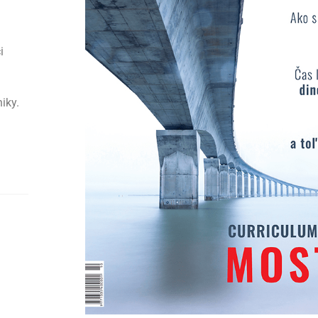
i
iky.