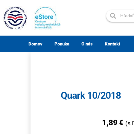
Domov
Ponuka
O nás
Kontakt
Quark 10/2018
1,89
€
(s