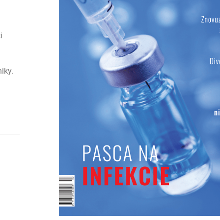
i
iky.