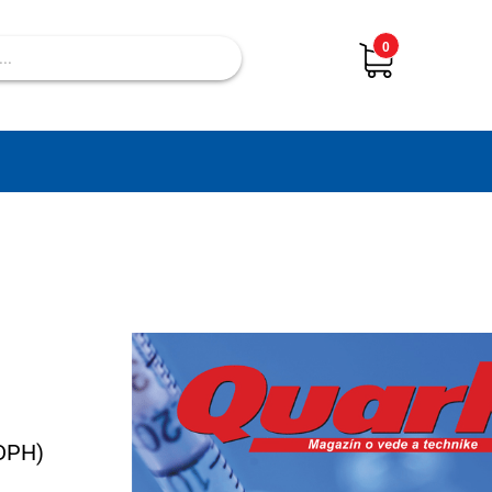
0
 DPH)