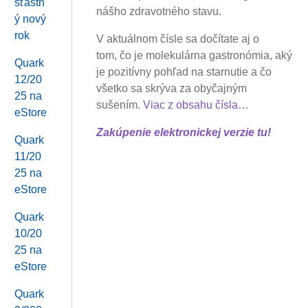
šťastn
nášho zdravotného stavu.
ý nový
rok
V aktuálnom čísle sa dočítate aj o
tom, čo je molekulárna gastronómia, aký
Quark
je pozitívny pohľad na starnutie a čo
12/20
všetko sa skrýva za obyčajným
25 na
sušením.
Viac z obsahu čísla…
eStore
Zakúpenie elektronickej verzie tu!
Quark
11/20
25 na
eStore
Quark
10/20
25 na
eStore
Quark