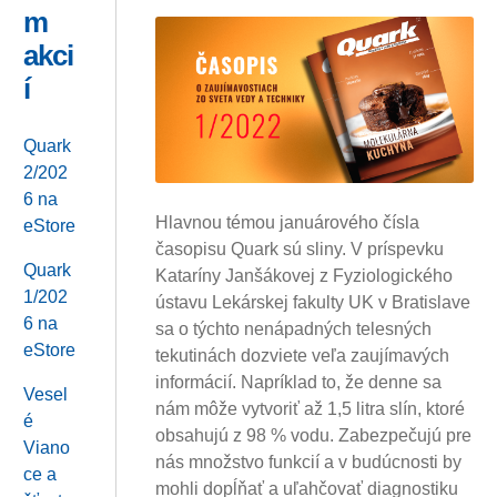
m
akci
í
Quark
2/202
6 na
Hlavnou témou januárového čísla
eStore
časopisu Quark sú sliny. V príspevku
Quark
Kataríny Janšákovej z Fyziologického
1/202
ústavu Lekárskej fakulty UK v Bratislave
6 na
sa o týchto nenápadných telesných
eStore
tekutinách dozviete veľa zaujímavých
informácií. Napríklad to, že denne sa
Vesel
nám môže vytvoriť až 1,5 litra slín, ktoré
é
obsahujú z 98 % vodu. Zabezpečujú pre
Viano
nás množstvo funkcií a v budúcnosti by
ce a
mohli dopĺňať a uľahčovať diagnostiku